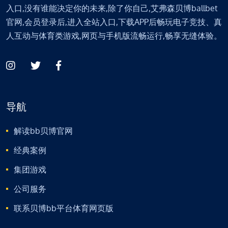
入口,没有谁能决定你的未来,除了你自己,艾弗森贝博ballbet
官网,会员登录后,进入全站入口,下载APP后畅玩电子竞技、真
人互动与体育类游戏,网页与手机版流畅运行,畅享无缝体验。
导航
解读bb贝博官网
经典案例
集团游戏
公司服务
联系贝博bb平台体育网页版