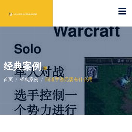
经典案例
首页
经典案例
问道手游元婴有什么用