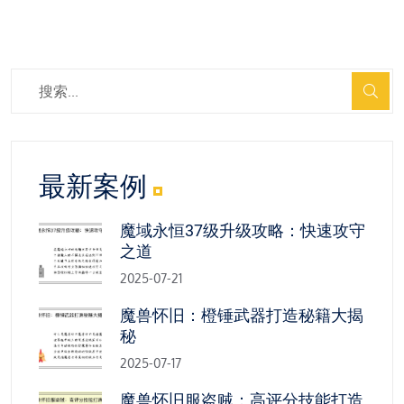
最新案例
魔域永恒37级升级攻略：快速攻守
之道
2025-07-21
魔兽怀旧：橙锤武器打造秘籍大揭
秘
2025-07-17
魔兽怀旧服盗贼：高评分技能打造