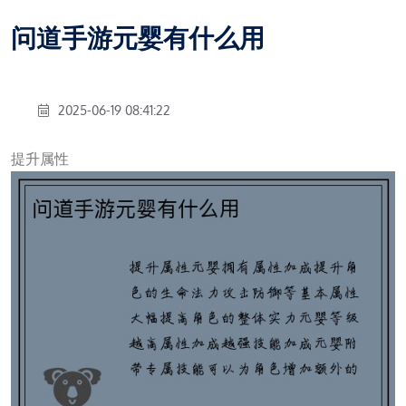
问道手游元婴有什么用
2025-06-19 08:41:22
提升属性