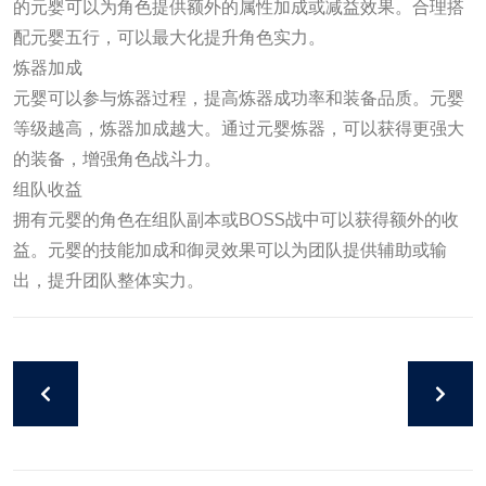
的元婴可以为角色提供额外的属性加成或减益效果。合理搭
配元婴五行，可以最大化提升角色实力。
炼器加成
元婴可以参与炼器过程，提高炼器成功率和装备品质。元婴
等级越高，炼器加成越大。通过元婴炼器，可以获得更强大
的装备，增强角色战斗力。
组队收益
拥有元婴的角色在组队副本或BOSS战中可以获得额外的收
益。元婴的技能加成和御灵效果可以为团队提供辅助或输
出，提升团队整体实力。