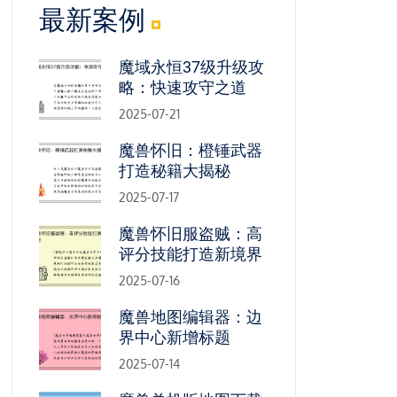
最新案例
魔域永恒37级升级攻
略：快速攻守之道
2025-07-21
魔兽怀旧：橙锤武器
打造秘籍大揭秘
2025-07-17
魔兽怀旧服盗贼：高
评分技能打造新境界
2025-07-16
魔兽地图编辑器：边
界中心新增标题
2025-07-14